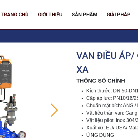
TRANG CHỦ
GIỚI THIỆU
SẢN PHẨM
GIẢI PHÁP
VAN ĐIỀU ÁP/
XA
THÔNG SỐ CHÍNH
Kích thước: DN 50-DN
Cấp áp lực: PN10/16/2
Chuẩn mặt bích: ANSI/ 
Vật liệu thân van: Gang
Vật liệu pilot: Inox 304/
Xuất xứ: EU/ USA/ Mal
ỨNG DỤNG