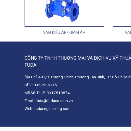
VAN ĐIỀU ÁP/ GIẢM ÁP
VA
CÔNG TY TNHH THƯƠNG MẠI VÀ DỊCH VỤ KỸ THU
FUDA
Địa Chỉ: 491/1 Trường Chinh, Phường Tân Bình, TP. Hồ Chí Min
SĐT: 0367906115
Mã Số Thuế: 0317510874
Email: fuda@fudaco.com.vn
Web: fudaengineering.com