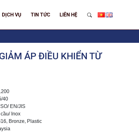
DỊCH VỤ
TIN TỨC
LIÊN HỆ
 GIẢM ÁP ĐIỀU KHIỂN TỪ
1200
5/40
ISO/ EN/JIS
 cầu/ Inox
316, Bronze, Plastic
aysia