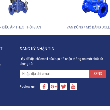
N ĐIỀU ÁP THEO THỜI GIAN
VAN ĐÓNG / MỞ BẰNG SOLE
ẬT
ĐĂNG KÝ NHẬN TIN
Hãy để địa chỉ email của bạn để nhận thông tin mới nhất từ
chúng tôi
h
SEND
Foolow us: