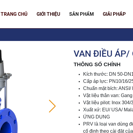
TRANG CHỦ
GIỚI THIỆU
SẢN PHẨM
GIẢI PHÁP
VAN ĐIỀU ÁP/
THÔNG SỐ CHÍNH
Kích thước: DN 50-DN
Cấp áp lực: PN10/16/2
Chuẩn mặt bích: ANSI/ 
Vật liệu thân van: Gang
Vật liệu pilot: Inox 304/
Xuất xứ: EU/ USA/ Mal
ỨNG DỤNG
PRV là loại van dùng để 
cố định theo cài đặt củ